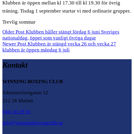
Klubben är öppen mellan kl 17.30 till kl 19.30 för övrig
träning. Tisdag 1 september startar vi med ordinarie grupper.
Trevlig sommar
Older Post
Klubben håller stängt lördag 6 juni Sveriges
nationaldag, öppet som vanligt övriga dagar
Newer Post
Klubben är stängd vecka 26 och vecka 27
klubben är öppen måndag 6 juli
Kontakt
WINNING BOXING CLUB
Johanneslustgatan 12
212 28 Malmö
040-30 29 01
info@winningboxingclub.se