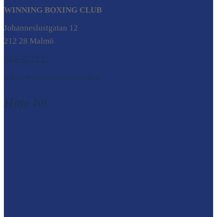
WINNING BOXING CLUB
Johanneslustgatan 12
212 28 Malmö
040-30 29 01
info@winningboxingclub.se
Hitta hit