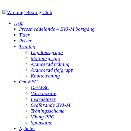
Hem
Pressmeddelande – BVJ-M bortgång
Tider
Priser
Träning
Ungdomsgrupp
Motionsgrupp
Avancerad träning
Avancerad tjejgrupp
Knatteträning
Om WBC
Om WBC
Våra boxare
Instruktörer
Ordförande BVJ-M
Träningsschema
Viking PRO
Sponsorer
Nyheter