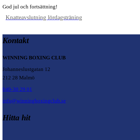
God jul och fortsättning!
Knatteavslutning lördagsträning
Kontakt
WINNING BOXING CLUB
Johanneslustgatan 12
212 28 Malmö
040-30 29 01
info@winningboxingclub.se
Hitta hit