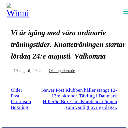
Vi är igång med våra ordinarie
träningstider. Knatteträningen startar
lördag 24:e augusti. Välkomna
19 augusti, 2024
Okategoriserade
Older
Newer Post
Klubben håller stängt 12-
Post
13:e oktober. Tävling i Danmark
Parkinson
Hilleröd Box Cup. Klubben är öppen
Boxning
som vanligt övriga dagar.